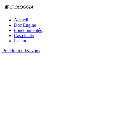
Accueil
Doc Engine
Fonctionnalités
Cas clients
Instant
Prendre rendez-vous
Instant : essayer sur vos fichiers
3 documents · démonstration sous 48